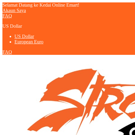
Selamat Datang ke Kedai Online Emart!
Akaun Saya
FAQ
US Dollar
US Dollar
European Euro
FAQ