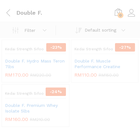
Double F.
0
Default sorting
Filter
-
23
%
-
27
%
Kedai Strength Sifoo
Kedai Strength Sifoo
Double F. Hydro Mass Teron
Double F. Muscle
7lbs
Performance Creatine
RM
170.00
RM
110.00
RM
220.00
RM
150.00
-
24
%
Kedai Strength Sifoo
Double F. Premium Whey
Isolate 5lbs
RM
160.00
RM
210.00