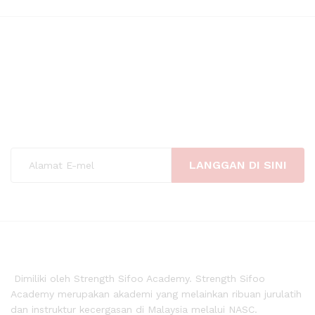
Daftar untuk buletin ZK Ebook
Dapatkan langganan buletin percuma. Isi emel
anda untuk menerima info, promosi dan
tawaran percuma dari kami. Jangan
ketinggalan!
Dimiliki oleh Strength Sifoo Academy. Strength Sifoo
Academy merupakan akademi yang melainkan ribuan jurulatih
dan instruktur kecergasan di Malaysia melalui NASC.