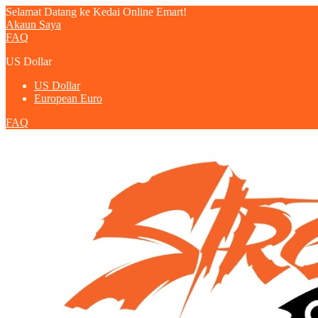
Selamat Datang ke Kedai Online Emart!
Akaun Saya
FAQ
US Dollar
US Dollar
European Euro
FAQ