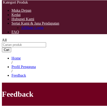
Kategori Produk
Muka Depan
Kedai
Hubungi Kami
Sertai Kami & Jana Pendapatan
Affiliate Login
FAQ
All
Cari
Home
/
Profil Pengguna
/
Feedback
Feedback