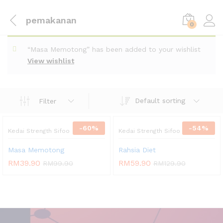
pemakanan
0
“Masa Memotong” has been added to your wishlist
View wishlist
Default sorting
Filter
-
60
%
-
54
%
Kedai Strength Sifoo
Kedai Strength Sifoo
Masa Memotong
Rahsia Diet
RM
39.90
RM
59.90
RM
99.90
RM
129.90